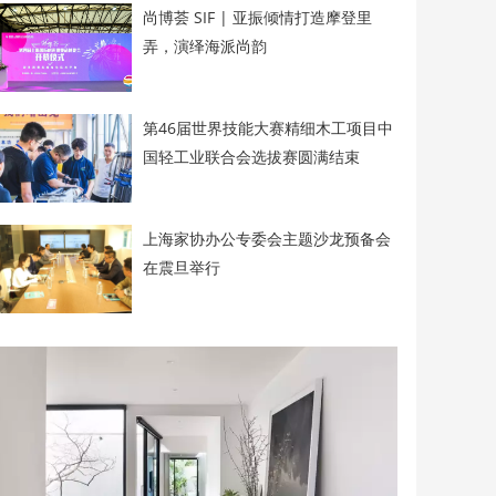
尚博荟 SIF | 亚振倾情打造摩登里
弄，演绎海派尚韵
第46届世界技能大赛精细木工项目中
国轻工业联合会选拔赛圆满结束
上海家协办公专委会主题沙龙预备会
在震旦举行