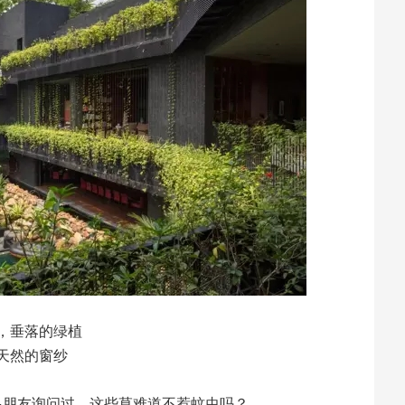
，垂落的绿植
天然的窗纱
多朋友询问过，这些草难道不惹蚊虫吗？