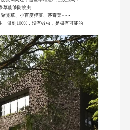
多草能够防蚊虫
笼草、小百度狸藻、茅膏菜······
，做到100%，没有蚊虫，是极有可能的