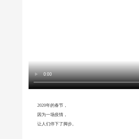
2020
年
的春节
，
因为
一场
疫情
，
让人们停下了脚步。