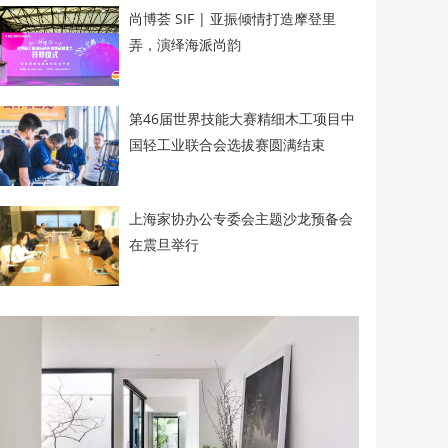
尚博荟 SIF | 亚振倾情打造摩登里
弄，演绎海派尚韵
第46届世界技能大赛精细木工项目中
国轻工业联合会选拔赛圆满结束
上海家协办公专委会主题沙龙预备会
在震旦举行