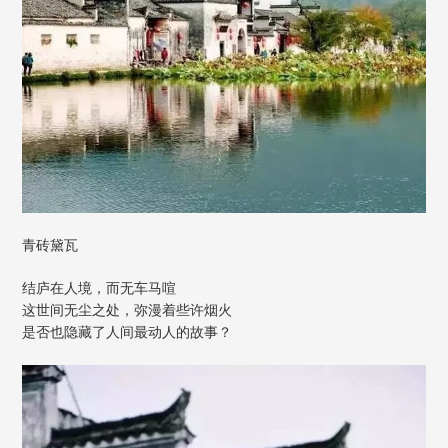
青砖黛瓦
结庐在人境，而无车马喧
这世间无尘之处，弥漫着些许烟火
是否也隐藏了人间最动人的故事？